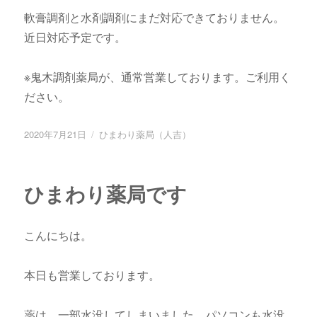
軟膏調剤と水剤調剤にまだ対応できておりません。
近日対応予定です。
※鬼木調剤薬局が、通常営業しております。ご利用く
ださい。
投
2020年7月21日
カ
ひまわり薬局（人吉）
稿
テ
日:
ゴ
リ
ひまわり薬局です
ー
こんにちは。
本日も営業しております。
薬は、一部水没してしまいました。パソコンも水没