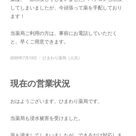
してしまいましたが、今頑張って薬を手配しており
ます！
当薬局ご利用の方は、事前にお電話していただく
と、早くご用意できます。
投
2020年7月13日
カ
ひまわり薬局（人吉）
稿
テ
日:
ゴ
リ
現在の営業状況
ー
おはようございます。ひまわり薬局です。
当薬局も浸水被害を受けました。
薬も浸水してしまいましたが、できるだけ対応しま