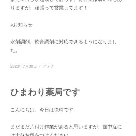
りますが、頑張って営業してます！
※お知らせ
水剤調剤、軟膏調剤に対応できるようになりまし
た。
投
2020年7月30日
カ
アテナ
稿
テ
日:
ゴ
リ
ひまわり薬局です
ー
こんにちは。今日は快晴です。
まだまだ片付け作業があると思いますが、熱中症に
は十分お気をつけください。