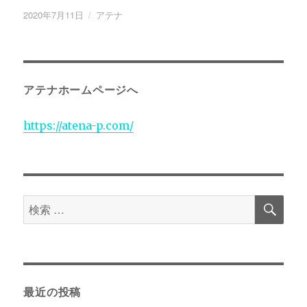
投
2020年7月11日
カ
アテナ
稿
テ
日:
ゴ
リ
ー
アテナホームページへ
https://atena-p.com/
検
検
索
索
対
象:
最近の投稿