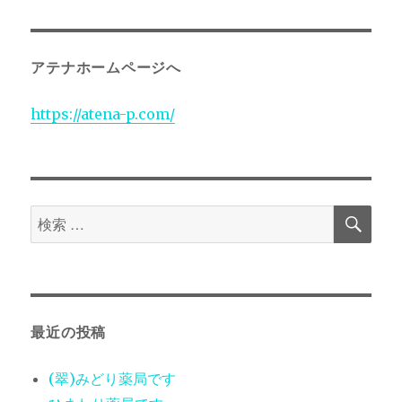
日:
ゴ
リ
ー
アテナホームページへ
https://atena-p.com/
検
検
索
索
対
象:
最近の投稿
(翠)みどり薬局です