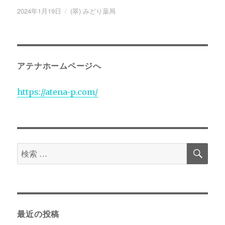
投
2024年1月19日
カ
(翠) みどり薬局
稿
テ
日:
ゴ
リ
ー
アテナホームページへ
https://atena-p.com/
検
検
索
索
対
象:
最近の投稿